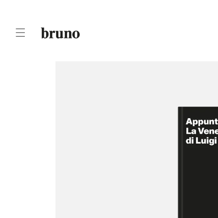
Skip to
content
Skip to
product
information