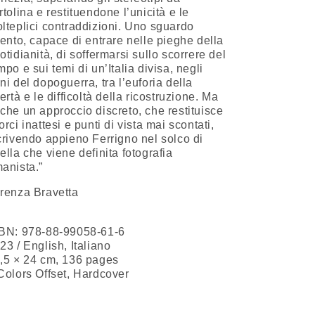
rtolina e restituendone l’unicità e le
lteplici contraddizioni. Uno sguardo
tento, capace di entrare nelle pieghe della
otidianità, di soffermarsi sullo scorrere del
mpo e sui temi di un’Italia divisa, negli
ni del dopoguerra, tra l’euforia della
bertà e le difficoltà della ricostruzione. Ma
che un approccio discreto, che restituisce
orci inattesi e punti di vista mai scontati,
crivendo appieno Ferrigno nel solco di
ella che viene definita fotografia
anista.”
renza Bravetta
SBN:
978-88-99058-61-6
23 / English, Italiano
,5 × 24 cm, 136 pages
Colors Offset,
Hardcover