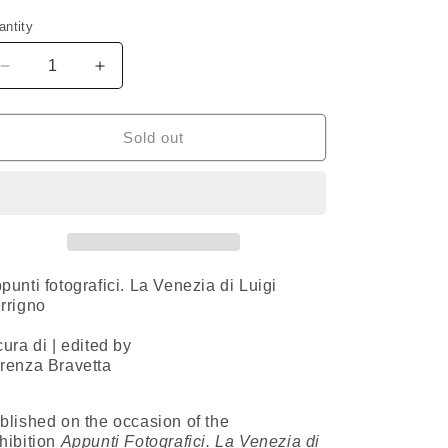
i
antity
o
Decrease
Increase
quantity
quantity
n
for
for
Appunti
Appunti
Sold out
fotografici.
fotografici.
La
La
Venezia
Venezia
di
di
Luigi
Luigi
Ferrigno
Ferrigno
punti fotografici. La Venezia di Luigi
rrigno
cura di | edited by
renza Bravetta
blished on the occasion of the
hibition
Appunti Fotografici. La Venezia di