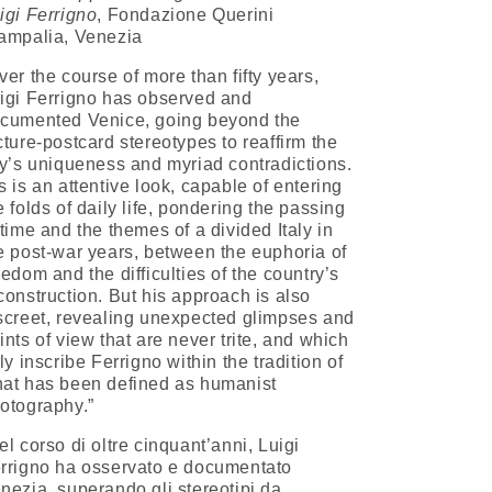
igi Ferrigno
, Fondazione Querini
ampalia, Venezia
ver the course of more than fifty years,
igi Ferrigno has observed and
cumented Venice, going beyond the
cture-postcard stereotypes to reaffirm the
ty’s uniqueness and myriad contradictions.
s is an attentive look, capable of entering
e folds of daily life, pondering the passing
 time and the themes of a divided Italy in
e post-war years, between the euphoria of
eedom and the difficulties of the country’s
construction. But his approach is also
screet, revealing unexpected glimpses and
ints of view that are never trite, and which
lly inscribe Ferrigno within the tradition of
at has been defined as humanist
otography.”
el corso di oltre cinquant’anni, Luigi
rrigno ha osservato e documentato
nezia, superando gli stereotipi da